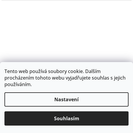
Tento web používá soubory cookie. Dalším
procházením tohoto webu vyjadřujete souhlas s jejich
používáním.
Nastavení
Stírací kartička Motýlek
77 Kč
Souhlasím
MÁME DOVOLENOU - BALÍČEK BUDE ODESLÁN PO 8.8.2026
Žádost pro svědka formou netradičního stíracího losuS
motivem pánského motýlkuOslovení uveďte do poznámky viz