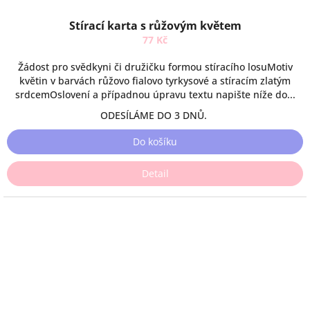
Stírací karta s růžovým květem
77 Kč
Žádost pro svědkyni či družičku formou stíracího losuMotiv
květin v barvách růžovo fialovo tyrkysové a stíracím zlatým
srdcemOslovení a případnou úpravu textu napište níže do...
ODESÍLÁME DO 3 DNŮ.
Do košíku
Detail