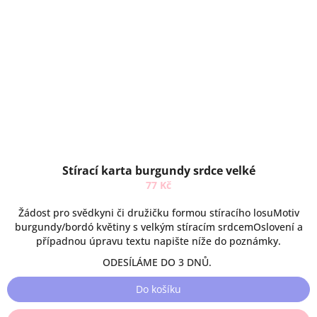
Stírací karta burgundy srdce velké
77 Kč
Žádost pro svědkyni či družičku formou stíracího losuMotiv
burgundy/bordó květiny s velkým stíracím srdcemOslovení a
případnou úpravu textu napište níže do poznámky.
ODESÍLÁME DO 3 DNŮ.
Do košíku