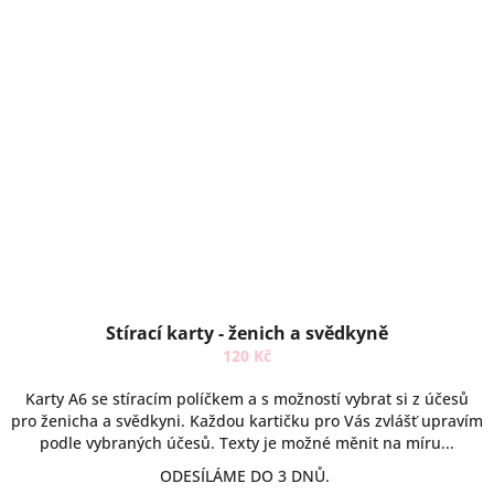
Stírací karty - ženich a svědkyně
120 Kč
Karty A6 se stíracím políčkem a s možností vybrat si z účesů
pro ženicha a svědkyni. Každou kartičku pro Vás zvlášť upravím
podle vybraných účesů. Texty je možné měnit na míru...
ODESÍLÁME DO 3 DNŮ.