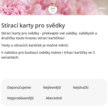
Přejít
Nákup
Hledat
na
Přihlášení
Řekni ANO
obsah
košík
Stírací karty pro svědky
Stírací karty pro svědky - překvapte své svědky, svědkyně a
družičky touto hravou stírací kartičkou!
Texty u stíracích kartiček je možné měnit.
V nabídce pro budoucí svědky máme i trhací kartičky ve 3
variantách.
Ř
a
Doporučujeme
Nejlevnější
Nejdražší
z
e
Nejprodávanější
Abecedně
n
í