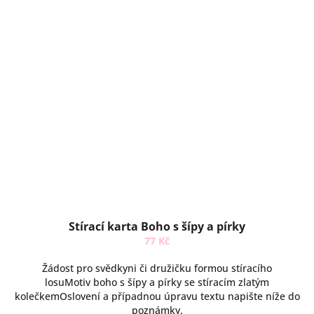
Stírací karta Boho s šípy a pírky
77 Kč
Žádost pro svědkyni či družičku formou stíracího
losuMotiv boho s šípy a pírky se stíracím zlatým
kolečkemOslovení a případnou úpravu textu napište níže do
poznámky.