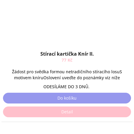
Stírací kartička Knír II.
77 Kč
Žádost pro svědka formou netradičního stíracího losuS
motivem kníruOslovení uveďte do poznámky viz níže
ODESÍLÁME DO 3 DNŮ.
Do košíku
Detail