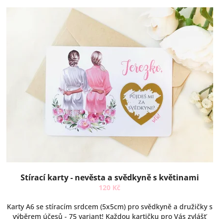
V
p
ý
r
p
o
i
d
s
u
p
k
r
t
o
ů
d
u
k
t
ů
Stírací karty - nevěsta a svědkyně s květinami
120 Kč
Karty A6 se stíracím srdcem (5x5cm) pro svědkyně a družičky s
výběrem účesů - 75 variant! Každou kartičku pro Vás zvlášť