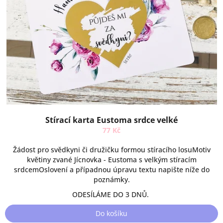
Stírací karta Eustoma srdce velké
77 Kč
Žádost pro svědkyni či družičku formou stíracího losuMotiv
květiny zvané Jícnovka - Eustoma s velkým stíracím
srdcemOslovení a případnou úpravu textu napište níže do
poznámky.
ODESÍLÁME DO 3 DNŮ.
Do košíku