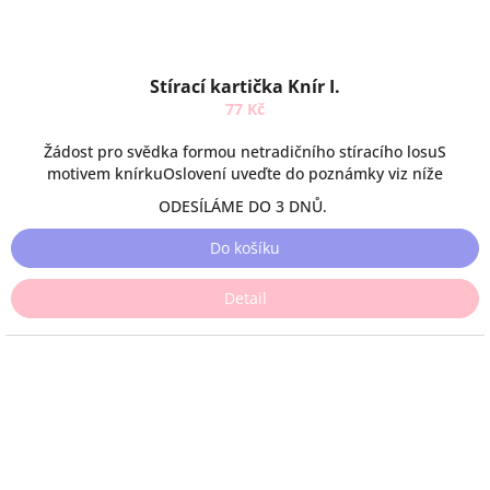
Stírací kartička Knír I.
77 Kč
Žádost pro svědka formou netradičního stíracího losuS
motivem knírkuOslovení uveďte do poznámky viz níže
ODESÍLÁME DO 3 DNŮ.
Do košíku
Detail