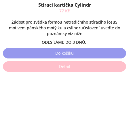
Stírací kartička Cylindr
77 Kč
Žádost pro svědka formou netradičního stíracího losuS
motivem pánského motýlku a cylindruOslovení uveďte do
poznámky viz níže
ODESÍLÁME DO 3 DNŮ.
Do košíku
Detail