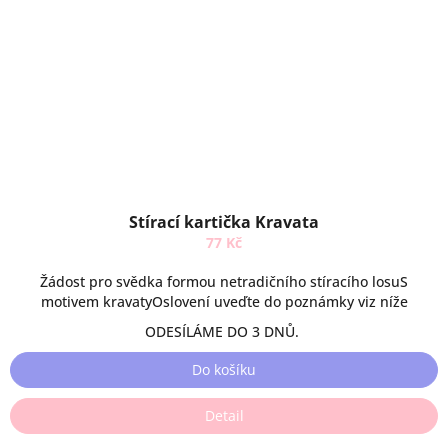
Stírací kartička Kravata
77 Kč
Žádost pro svědka formou netradičního stíracího losuS
motivem kravatyOslovení uveďte do poznámky viz níže
ODESÍLÁME DO 3 DNŮ.
Do košíku
Detail