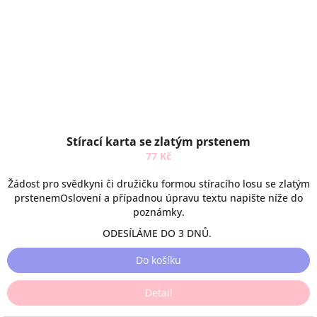
Stírací karta se zlatým prstenem
77 Kč
Žádost pro svědkyni či družičku formou stíracího losu se zlatým
prstenemOslovení a případnou úpravu textu napište níže do
poznámky.
ODESÍLÁME DO 3 DNŮ.
Do košíku
Detail