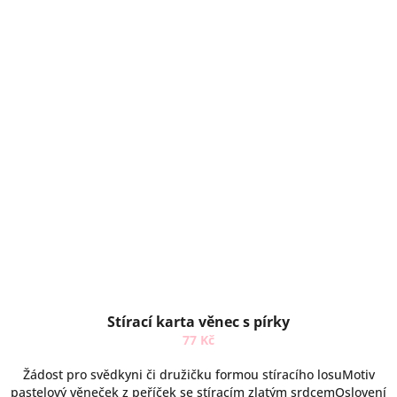
Stírací karta věnec s pírky
77 Kč
Žádost pro svědkyni či družičku formou stíracího losuMotiv
pastelový věneček z peříček se stíracím zlatým srdcemOslovení