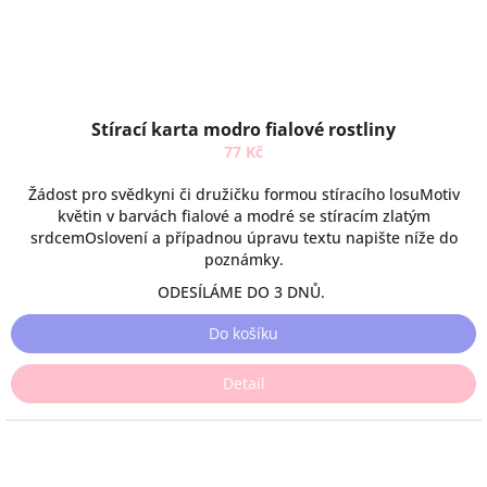
Stírací karta modro fialové rostliny
77 Kč
Žádost pro svědkyni či družičku formou stíracího losuMotiv
květin v barvách fialové a modré se stíracím zlatým
srdcemOslovení a případnou úpravu textu napište níže do
poznámky.
ODESÍLÁME DO 3 DNŮ.
Do košíku
Detail