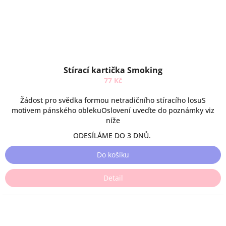
Stírací kartička Smoking
77 Kč
Žádost pro svědka formou netradičního stíracího losuS
motivem pánského oblekuOslovení uveďte do poznámky viz
níže
ODESÍLÁME DO 3 DNŮ.
Do košíku
Detail