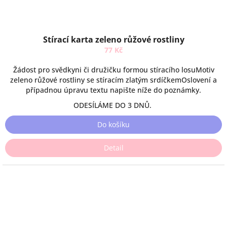
Stírací karta zeleno růžové rostliny
77 Kč
Žádost pro svědkyni či družičku formou stíracího losuMotiv
zeleno růžové rostliny se stíracím zlatým srdíčkemOslovení a
případnou úpravu textu napište níže do poznámky.
ODESÍLÁME DO 3 DNŮ.
Do košíku
Detail