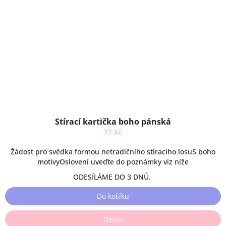
Stírací kartička boho pánská
77 Kč
Žádost pro svědka formou netradičního stíracího losuS boho
motivyOslovení uveďte do poznámky viz níže
ODESÍLÁME DO 3 DNŮ.
Do košíku
Detail