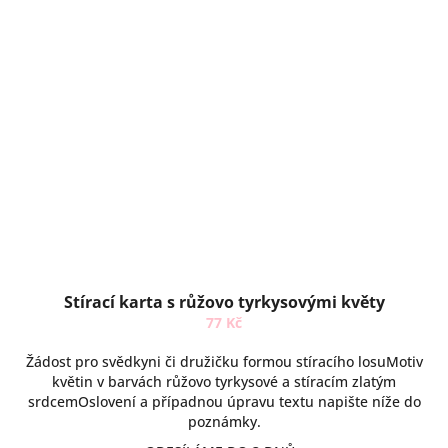
Stírací karta s růžovo tyrkysovými květy
77 Kč
Žádost pro svědkyni či družičku formou stíracího losuMotiv
květin v barvách růžovo tyrkysové a stíracím zlatým
srdcemOslovení a případnou úpravu textu napište níže do
poznámky.