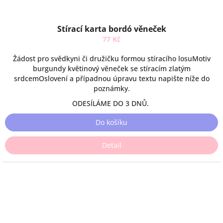
Stírací karta bordó věneček
77 Kč
Žádost pro svědkyni či družičku formou stíracího losuMotiv
burgundy květinový věneček se stíracím zlatým
srdcemOslovení a případnou úpravu textu napište níže do
poznámky.
ODESÍLÁME DO 3 DNŮ.
Do košíku
Detail