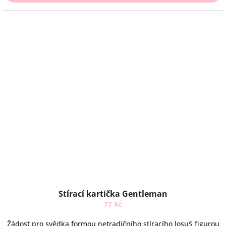
Stírací kartička Gentleman
77 Kč
Žádost pro svědka formou netradičního stíracího losuS figurou