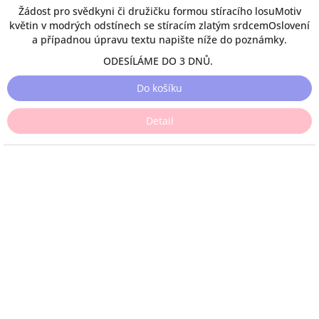
Žádost pro svědkyni či družičku formou stíracího losuMotiv
květin v modrých odstínech se stíracím zlatým srdcemOslovení
a případnou úpravu textu napište níže do poznámky.
ODESÍLÁME DO 3 DNŮ.
Do košíku
Detail