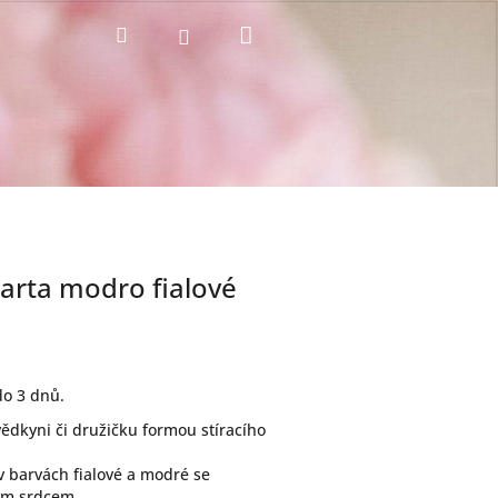
Nákupní
Hledat
Přihlášení
košík
 karta modro fialové
o 3 dnů.
ědkyni či družičku formou stíracího
v barvách fialové a modré se
tým srdcem