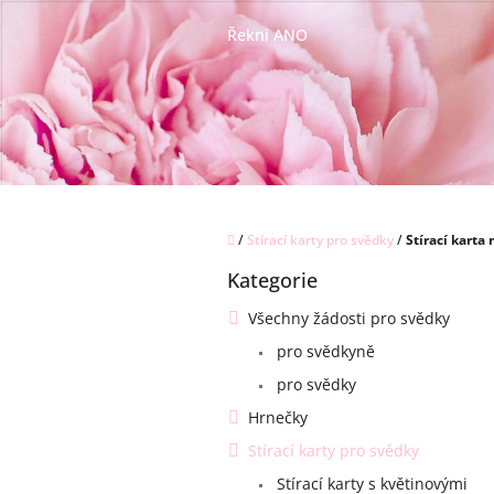
Přejít
na
Řekni ANO
obsah
Domů
/
Stírací karty pro svědky
/
Stírací karta
P
Kategorie
o
Přeskočit
kategorie
s
Všechny žádosti pro svědky
t
pro svědkyně
r
a
pro svědky
n
Hrnečky
n
í
Stírací karty pro svědky
p
Stírací karty s květinovými