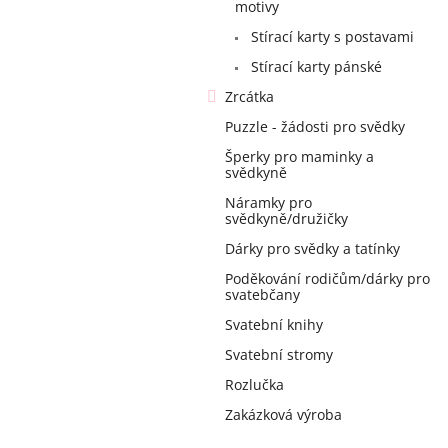
a
motivy
n
Stírací karty s postavami
e
Stírací karty pánské
l
Zrcátka
Puzzle - žádosti pro svědky
Šperky pro maminky a
svědkyně
Náramky pro
svědkyně/družičky
Dárky pro svědky a tatínky
Poděkování rodičům/dárky pro
svatebčany
Svatební knihy
Svatební stromy
Rozlučka
Zakázková výroba