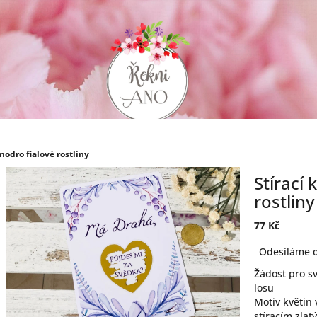
 modro fialové rostliny
Stírací
rostliny
77 Kč
Měrná
Odesíláme d
cena:
Žádost pro sv
losu
Motiv květin 
stíracím zla