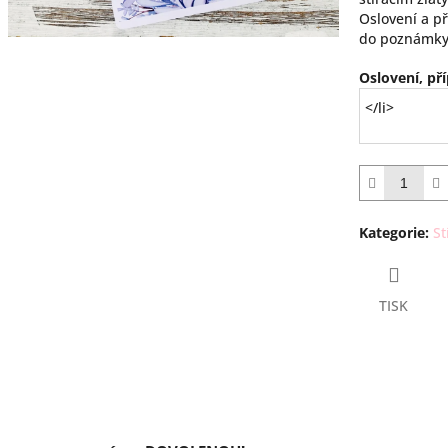
Oslovení a p
do poznámky
Oslovení, př
Kategorie
:
St
TISK