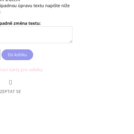
řípadnou úpravu textu napište níže
.
ípadně změna textu:
Do košíku
írací karty pro svědky
ZEPTAT SE