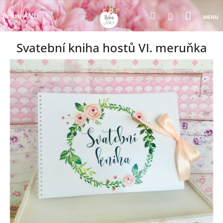
Přejít
Nákup
Hledat
na
Přihlášení
Řekni ANO
obsah
košík
Svatební kniha hostů VI. meruňka