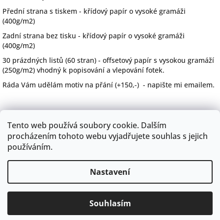
Přední strana s tiskem - křídový papír o vysoké gramáži
(400g/m2)
Zadní strana bez tisku - křídový papír o vysoké gramáži
(400g/m2)
30 prázdných listů (60 stran) - offsetový papír s vysokou gramáží
(250g/m2) vhodný k popisování a vlepování fotek.
Ráda Vám udělám motiv na přání (+150,-) - napište mi emailem.
Z
Tento web používá soubory cookie. Dalším
á
procházením tohoto webu vyjadřujete souhlas s jejich
p
používáním.
a
Facebook Řekni Ano
obchodní podmínky
Doprava a kontakt
GDPR
Instagram
O mně
české puncovní značky
t
Nastavení
Půjčovna skákacích hradů na svatby
í
Copyright 2026
Řekni ANO
. Všechna práva
Souhlasím
Vytvořil Shoptet
vyhrazena.
Upravit nastavení cookies