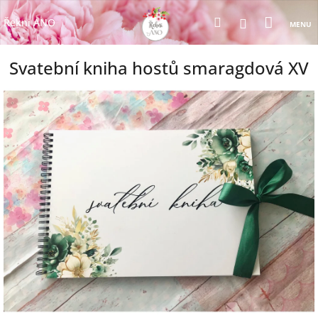
Přejít
Nákup
Hledat
na
Přihlášení
Řekni ANO
obsah
košík
Svatební kniha hostů smaragdová XV