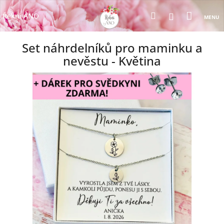
Přejít
Nákup
Hledat
na
Přihlášení
Řekni ANO
obsah
košík
Set náhrdelníků pro maminku a
nevěstu - Květina