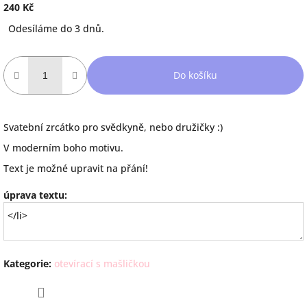
240 Kč
Měrná
Odesíláme do 3 dnů.
cena:
Do košíku
Svatební zrcátko pro svědkyně, nebo družičky :)
V moderním boho motivu.
Text je možné upravit na přání!
úprava textu:
Kategorie
:
otevírací s mašličkou