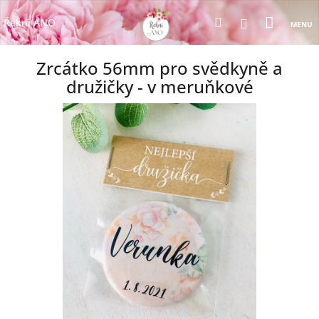
Přejít
Nákup
Hledat
na
Přihlášení
Řekni ANO
obsah
košík
Zrcátko 56mm pro svědkyně a
družičky - v meruňkové