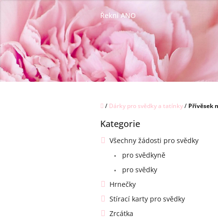
Přejít
na
Řekni ANO
obsah
Domů
/
Dárky pro svědky a tatínky
/
Přívěsek 
P
Kategorie
o
Přeskočit
kategorie
s
Všechny žádosti pro svědky
t
pro svědkyně
r
a
pro svědky
n
Hrnečky
n
í
Stírací karty pro svědky
p
Zrcátka