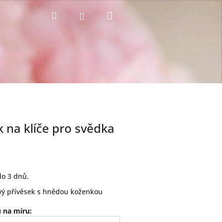
Nákupní
Hledat
Přihlášení
košík
k na klíče pro svědka
o 3 dnů.
ový přívěsek s hnědou koženkou
 na míru: