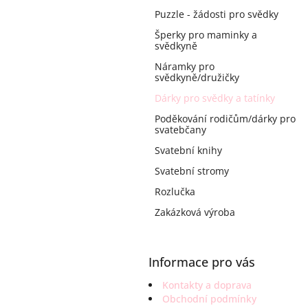
a
Puzzle - žádosti pro svědky
n
e
Šperky pro maminky a
svědkyně
l
Náramky pro
svědkyně/družičky
Dárky pro svědky a tatínky
Poděkování rodičům/dárky pro
svatebčany
Svatební knihy
Svatební stromy
Rozlučka
Zakázková výroba
Informace pro vás
Kontakty a doprava
Obchodní podmínky