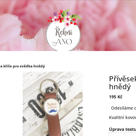
na klíče pro svědka hnědý
Přívěse
hnědý
195 Kč
Měrná
Odesíláme d
cena:
Kvalitní kov
Úprava textu